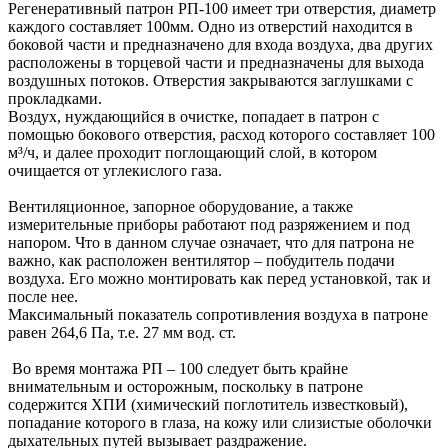
Регенеративный патрон РП-100 имеет три отверстия, диаметр
каждого составляет 100мм. Одно из отверстий находится в
боковой части и предназначено для входа воздуха, два других
расположены в торцевой части и предназначены для выхода
воздушных потоков. Отверстия закрываются заглушками с
прокладками.
Воздух, нуждающийся в очистке, попадает в патрон с
помощью бокового отверстия, расход которого составляет 100
м³/ч, и далее проходит поглощающий слой, в котором
очищается от углекислого газа.
Вентиляционное, запорное оборудование, а также
измерительные приборы работают под разряжением и под
напором. Что в данном случае означает, что для патрона не
важно, как расположен вентилятор – побудитель подачи
воздуха. Его можно монтировать как перед установкой, так и
после нее.
Максимальный показатель сопротивления воздуха в патроне
равен 264,6 Па, т.е. 27 мм вод. ст.
Во время монтажа РП – 100 следует быть крайне
внимательным и осторожным, поскольку в патроне
содержится ХПИ (химический поглотитель известковый),
попадание которого в глаза, на кожу или слизистые оболочки
дыхательных путей вызывает раздражение.