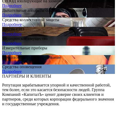
СИЗОД изолирующие на химически связанном кислороде
Подробнее
Дыхательные аппараты со сжатым воздухом
Подробнее
Средства коллективной защиты
Подробнее
Другие СИЗ
Подробнее
Медицинское имущество
Подробнее
Измерительные приборы
Подробнее
Противопожарное оборудование
Подробнее
Средства оповещения
Подробнее
ПАРТНЁРЫ И КЛИЕНТЫ
Репутация зарабатывается упорной и качественной работой,
тем более, если это касается безопасности людей. Группа
Компаний «КапиталЪ» ценит доверие своих клиентов и
партнеров, среди которых корпорации федерального значения
и государственные учреждения.