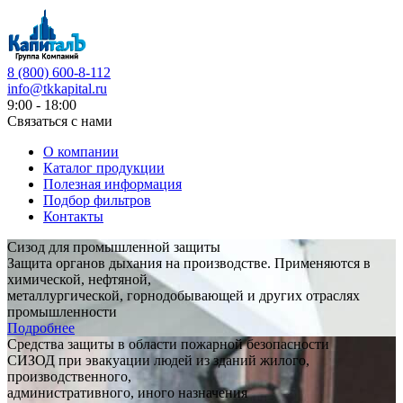
8 (800) 600-8-112
info@tkkapital.ru
9:00 - 18:00
Связаться с нами
О компании
Каталог продукции
Полезная информация
Подбор фильтров
Контакты
Сизод для промышленной защиты
Защита органов дыхания на производстве. Применяются в
химической, нефтяной,
металлургической, горнодобывающей и других отраслях
промышленности
Подробнее
Средства защиты в области пожарной безопасности
СИЗОД при эвакуации людей из зданий жилого,
производственного,
административного, иного назначения