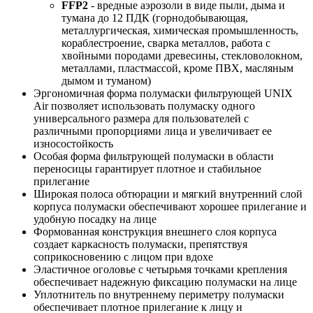
FFP2
- вредные аэрозоли в виде пыли, дыма и
тумана до 12 ПДК (горнодобывающая,
металлургическая, химическая промышленность,
кораблестроение, сварка металлов, работа с
хвойными породами древесины, стекловолокном,
металлами, пластмассой, кроме ПВХ, масляным
дымом и туманом)
Эргономичная форма полумаски фильтрующей UNIX
Air позволяет использовать полумаску одного
универсального размера для пользователей с
различными пропорциями лица и увеличивает ее
износостойкость
Особая форма фильтрующей полумаски в области
переносицы гарантирует плотное и стабильное
прилегание
Широкая полоса обтюрации и мягкий внутренний слой
корпуса полумаски обеспечивают хорошее прилегание и
удобную посадку на лице
Формованная конструкция внешнего слоя корпуса
создает каркасность полумаски, препятствуя
соприкосновению с лицом при вдохе
Эластичное оголовье с четырьмя точками крепления
обеспечивает надежную фиксацию полумаски на лице
Уплотнитель по внутреннему периметру полумаски
обеспечивает плотное прилегание к лицу и