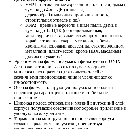
FFP1
- нетоксичные аэрозоли в виде пыли, дыма и
тумана до 4-х ПДК (пищевая,
деревообрабатывающая промышленность,
строительная отрасль и др.)
FFP2
- вредные аэрозоли в виде пыли, дыма и
тумана до 12 ПДК (горнодобывающая,
металлургическая, химическая промышленность,
кораблестроение, сварка металлов, работа с
хвойными породами древесины, стекловолокном,
металлами, пластмассой, кроме ПВХ, масляным
дымом и туманом)
Эргономичная форма полумаски фильтрующей UNIX
Air позволяет использовать полумаску одного
универсального размера для пользователей с
различными пропорциями лица и увеличивает ее
износостойкость
Особая форма фильтрующей полумаски в области
переносицы гарантирует плотное и стабильное
прилегание
Широкая полоса обтюрации и мягкий внутренний слой
корпуса полумаски обеспечивают хорошее прилегание и
удобную посадку на лице
Формованная конструкция внешнего слоя корпуса
создает каркасность полумаски, препятствуя
соприкосновению с лицом при вдохе