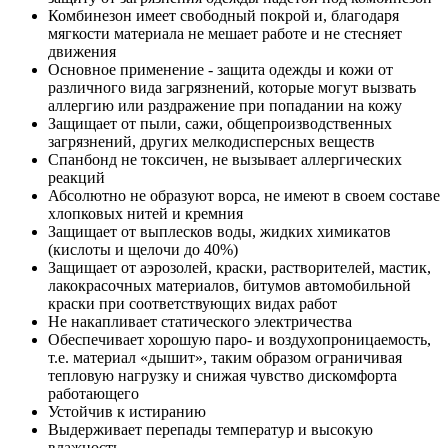
Комбинезон имеет свободный покрой и, благодаря
мягкости материала не мешает работе и не стесняет
движения
Основное применение ‑ защита одежды и кожи от
различного вида загрязнений, которые могут вызвать
аллергию или раздражение при попадании на кожу
Защищает от пыли, сажи, общепроизводственных
загрязнений, других мелкодисперсных веществ
Спанбонд не токсичен, не вызывает аллергических
реакций
Абсолютно не образуют ворса, не имеют в своем составе
хлопковых нитей и кремния
Защищает от выплесков воды, жидких химикатов
(кислоты и щелочи до 40%)
Защищает от аэрозолей, краски, растворителей, мастик,
лакокрасочных материалов, битумов автомобильной
краски при соответствующих видах работ
Не накапливает статического электричества
Обеспечивает хорошую паро- и воздухопроницаемость,
т.е. материал «дышит», таким образом ограничивая
тепловую нагрузку и снижая чувство дискомфорта
работающего
Устойчив к истиранию
Выдерживает перепады температур и высокую
влажность